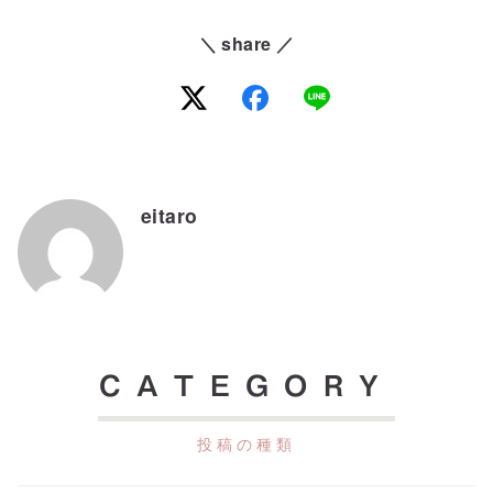
＼ share ／
eitaro
CATEGORY