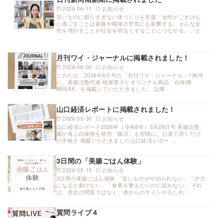
2026-06-11
お知らせ
甘いものに頼りすぎない体づくりを支援「女性がごきげん
に過ごすことは家庭や職場の空気にも影響する。そんな女
性を増やすことが社会を明るくすることにつながる。」と
…
月刊ワイ・ジャーナルに掲載されました！
2026-06-02
お知らせ
このたび、2026年6月号の「月刊ワイ・ジャーナル」136号
に、美腸活塾代表 槌屋英子とオリジナル商品「白味噌
BREAK」を掲載していただきました。 記事 …
山口経済レポートに掲載されました！
2026-05-30
お知らせ
山口経済レポート2026年（令和8年）5月28日号 美腸活塾、
腸が喜ぶ白味噌を発売「腸活」を習慣に、お湯で溶くだけ
の手軽さ 掲載いただきました山口経済レポー …
3日間の「美腸ごはん体験」
2026-05-13
お知らせ
3日間の美腸ごはん体験 「甘いものがやめられない」「夕方
になると動けない」「食事を整えたいのに続かない」 それ
は、意志の問題ではなく、体からのサインかもしれ …
質問ライブ４