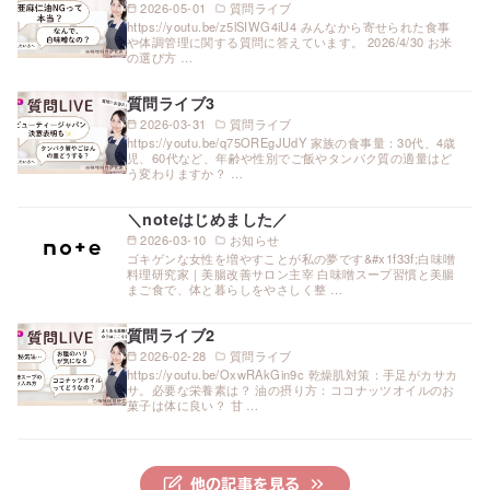
2026-05-01
質問ライブ
https://youtu.be/z5lSIWG4iU4 みんなから寄せられた食事
や体調管理に関する質問に答えています。 2026/4/30 お米
の選び方 …
質問ライブ3
2026-03-31
質問ライブ
https://youtu.be/q75OREgJUdY 家族の食事量：30代、4歳
児、60代など、年齢や性別でご飯やタンパク質の適量はど
う変わりますか？ …
＼noteはじめました／
2026-03-10
お知らせ
ゴキゲンな女性を増やすことが私の夢です&#x1f33f;白味噌
料理研究家｜美腸改善サロン主宰 白味噌スープ習慣と美腸
まご食で、体と暮らしをやさしく整 …
質問ライブ2
2026-02-28
質問ライブ
https://youtu.be/OxwRAkGin9c 乾燥肌対策：手足がカサカ
サ。必要な栄養素は？ 油の摂り方：ココナッツオイルのお
菓子は体に良い？ 甘 …
他の記事を見る