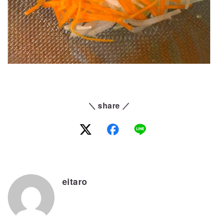
＼ share ／
eitaro