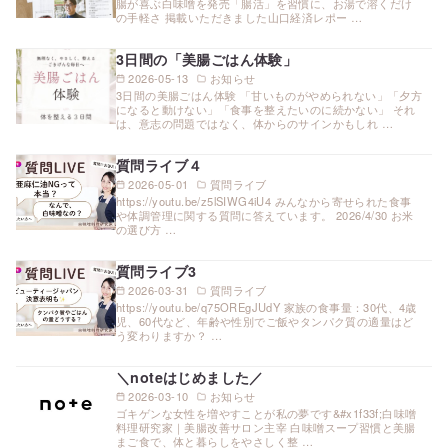
腸が喜ぶ白味噌を発売「腸活」を習慣に、お湯で溶くだけ
の手軽さ 掲載いただきました山口経済レポー …
3日間の「美腸ごはん体験」
2026-05-13
お知らせ
3日間の美腸ごはん体験 「甘いものがやめられない」「夕方
になると動けない」「食事を整えたいのに続かない」 それ
は、意志の問題ではなく、体からのサインかもしれ …
質問ライブ４
2026-05-01
質問ライブ
https://youtu.be/z5lSIWG4iU4 みんなから寄せられた食事
や体調管理に関する質問に答えています。 2026/4/30 お米
の選び方 …
質問ライブ3
2026-03-31
質問ライブ
https://youtu.be/q75OREgJUdY 家族の食事量：30代、4歳
児、60代など、年齢や性別でご飯やタンパク質の適量はど
う変わりますか？ …
＼noteはじめました／
2026-03-10
お知らせ
ゴキゲンな女性を増やすことが私の夢です&#x1f33f;白味噌
料理研究家｜美腸改善サロン主宰 白味噌スープ習慣と美腸
まご食で、体と暮らしをやさしく整 …