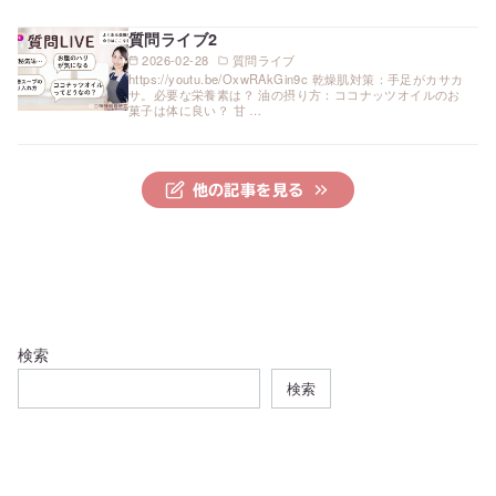
質問ライブ2
2026-02-28
質問ライブ
https://youtu.be/OxwRAkGin9c 乾燥肌対策：手足がカサカ
サ。必要な栄養素は？ 油の摂り方：ココナッツオイルのお
菓子は体に良い？ 甘 …
他の記事を見る
検索
検索