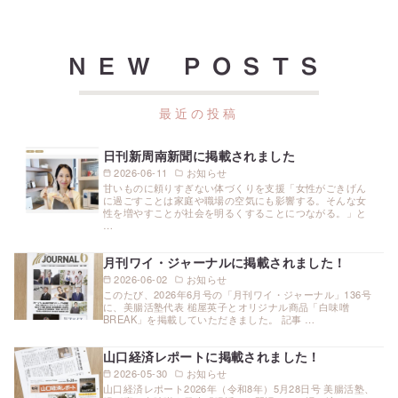
NEW POSTS
日刊新周南新聞に掲載されました
2026-06-11
お知らせ
甘いものに頼りすぎない体づくりを支援「女性がごきげん
に過ごすことは家庭や職場の空気にも影響する。そんな女
性を増やすことが社会を明るくすることにつながる。」と
…
月刊ワイ・ジャーナルに掲載されました！
2026-06-02
お知らせ
このたび、2026年6月号の「月刊ワイ・ジャーナル」136号
に、美腸活塾代表 槌屋英子とオリジナル商品「白味噌
BREAK」を掲載していただきました。 記事 …
山口経済レポートに掲載されました！
2026-05-30
お知らせ
山口経済レポート2026年（令和8年）5月28日号 美腸活塾、