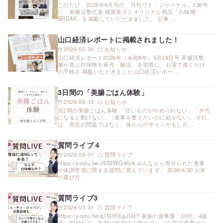
このたび、2026年6月号の「月刊ワイ・ジャーナル」136号
に、美腸活塾代表 槌屋英子とオリジナル商品「白味噌
BREAK」を掲載していただきました。 記事 …
山口経済レポートに掲載されました！
2026-05-30
お知らせ
山口経済レポート2026年（令和8年）5月28日号 美腸活塾、
腸が喜ぶ白味噌を発売「腸活」を習慣に、お湯で溶くだけ
の手軽さ 掲載いただきました山口経済レポー …
3日間の「美腸ごはん体験」
2026-05-13
お知らせ
3日間の美腸ごはん体験 「甘いものがやめられない」「夕方
になると動けない」「食事を整えたいのに続かない」 それ
は、意志の問題ではなく、体からのサインかもしれ …
質問ライブ４
2026-05-01
質問ライブ
https://youtu.be/z5lSIWG4iU4 みんなから寄せられた食事
や体調管理に関する質問に答えています。 2026/4/30 お米
の選び方 …
質問ライブ3
2026-03-31
質問ライブ
https://youtu.be/q75OREgJUdY 家族の食事量：30代、4歳
児、60代など、年齢や性別でご飯やタンパク質の適量はど