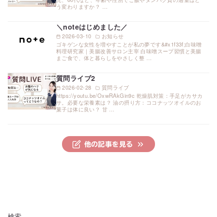
う変わりますか？ …
＼noteはじめました／
2026-03-10
お知らせ
ゴキゲンな女性を増やすことが私の夢です&#x1f33f;白味噌
料理研究家｜美腸改善サロン主宰 白味噌スープ習慣と美腸
まご食で、体と暮らしをやさしく整 …
質問ライブ2
2026-02-28
質問ライブ
https://youtu.be/OxwRAkGin9c 乾燥肌対策：手足がカサカ
サ。必要な栄養素は？ 油の摂り方：ココナッツオイルのお
菓子は体に良い？ 甘 …
他の記事を見る
検索