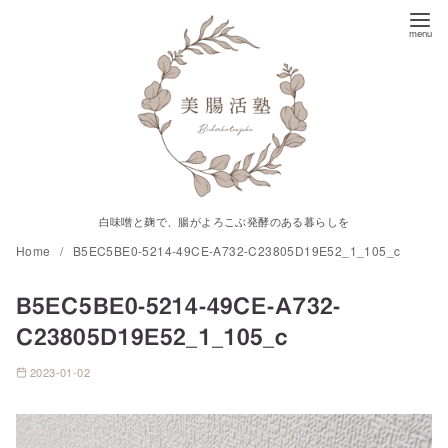
コ
ン
テ
ン
ツ
へ
移
動
白味噌と麹で、腸がよろこぶ発酵のある暮らしを
Home
B5EC5BE0-5214-49CE-A732-C23805D19E52_1_105_c
B5EC5BE0-5214-49CE-A732-
C23805D19E52_1_105_c
2023-01-02