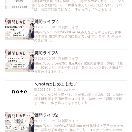
3日間の美腸ごはん体験 「甘いものがやめられない」「夕方
になると動けない」「食事を整えたいのに続かない」 それ
は、意志の問題ではなく、体からのサインかもしれ …
質問ライブ４
2026-05-01
質問ライブ
https://youtu.be/z5lSIWG4iU4 みんなから寄せられた食事
や体調管理に関する質問に答えています。 2026/4/30 お米
の選び方 …
質問ライブ3
2026-03-31
質問ライブ
https://youtu.be/q75OREgJUdY 家族の食事量：30代、4歳
児、60代など、年齢や性別でご飯やタンパク質の適量はど
う変わりますか？ …
＼noteはじめました／
2026-03-10
お知らせ
ゴキゲンな女性を増やすことが私の夢です&#x1f33f;白味噌
料理研究家｜美腸改善サロン主宰 白味噌スープ習慣と美腸
まご食で、体と暮らしをやさしく整 …
質問ライブ2
2026-02-28
質問ライブ
https://youtu.be/OxwRAkGin9c 乾燥肌対策：手足がカサカ
サ。必要な栄養素は？ 油の摂り方：ココナッツオイルのお