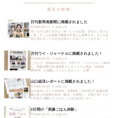
日刊新周南新聞に掲載されました
2026-06-11
お知らせ
甘いものに頼りすぎない体づくりを支援「女性がごきげん
に過ごすことは家庭や職場の空気にも影響する。そんな女
性を増やすことが社会を明るくすることにつながる。」と
…
月刊ワイ・ジャーナルに掲載されました！
2026-06-02
お知らせ
このたび、2026年6月号の「月刊ワイ・ジャーナル」136号
に、美腸活塾代表 槌屋英子とオリジナル商品「白味噌
BREAK」を掲載していただきました。 記事 …
山口経済レポートに掲載されました！
2026-05-30
お知らせ
山口経済レポート2026年（令和8年）5月28日号 美腸活塾、
腸が喜ぶ白味噌を発売「腸活」を習慣に、お湯で溶くだけ
の手軽さ 掲載いただきました山口経済レポー …
3日間の「美腸ごはん体験」
2026-05-13
お知らせ