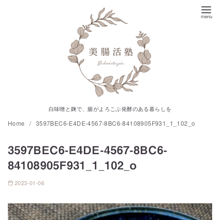
コ
ン
テ
ン
ツ
へ
移
動
白味噌と麹で、腸がよろこぶ発酵のある暮らしを
Home
3597BEC6-E4DE-4567-8BC6-84108905F931_1_102_o
3597BEC6-E4DE-4567-8BC6-
84108905F931_1_102_o
2023-01-06