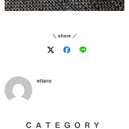
＼ share ／
eitaro
CATEGORY