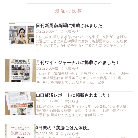
日刊新周南新聞に掲載されました
2026-06-11
お知らせ
甘いものに頼りすぎない体づくりを支援「女性がごきげん
に過ごすことは家庭や職場の空気にも影響する。そんな女
性を増やすことが社会を明るくすることにつながる。」と
…
月刊ワイ・ジャーナルに掲載されました！
2026-06-02
お知らせ
このたび、2026年6月号の「月刊ワイ・ジャーナル」136号
に、美腸活塾代表 槌屋英子とオリジナル商品「白味噌
BREAK」を掲載していただきました。 記事 …
山口経済レポートに掲載されました！
2026-05-30
お知らせ
山口経済レポート2026年（令和8年）5月28日号 美腸活塾、
腸が喜ぶ白味噌を発売「腸活」を習慣に、お湯で溶くだけ
の手軽さ 掲載いただきました山口経済レポー …
3日間の「美腸ごはん体験」
2026-05-13
お知らせ