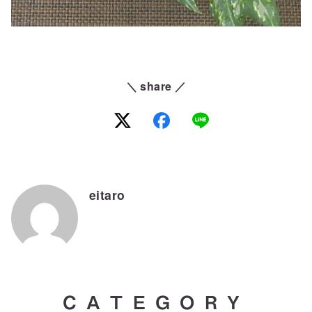
＼ share ／
eitaro
CATEGORY