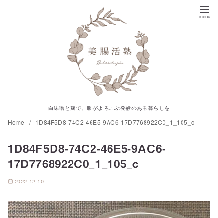
コ
ン
テ
ン
ツ
へ
移
動
白味噌と麹で、腸がよろこぶ発酵のある暮らしを
Home
1D84F5D8-74C2-46E5-9AC6-17D7768922C0_1_105_c
1D84F5D8-74C2-46E5-9AC6-
17D7768922C0_1_105_c
2022-12-10