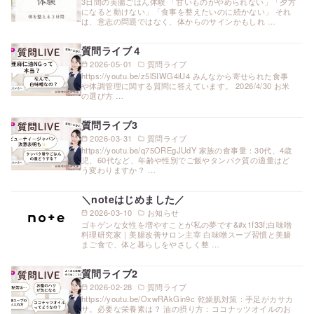
3日間の美腸ごはん体験 「甘いものがやめられない」「夕方
になると動けない」「食事を整えたいのに続かない」 それ
は、意志の問題ではなく、体からのサインかもしれ …
質問ライブ４
2026-05-01
質問ライブ
https://youtu.be/z5lSIWG4iU4 みんなから寄せられた食事
や体調管理に関する質問に答えています。 2026/4/30 お米
の選び方 …
質問ライブ3
2026-03-31
質問ライブ
https://youtu.be/q75OREgJUdY 家族の食事量：30代、4歳
児、60代など、年齢や性別でご飯やタンパク質の適量はど
う変わりますか？ …
＼noteはじめました／
2026-03-10
お知らせ
ゴキゲンな女性を増やすことが私の夢です&#x1f33f;白味噌
料理研究家｜美腸改善サロン主宰 白味噌スープ習慣と美腸
まご食で、体と暮らしをやさしく整 …
質問ライブ2
2026-02-28
質問ライブ
https://youtu.be/OxwRAkGin9c 乾燥肌対策：手足がカサカ
サ。必要な栄養素は？ 油の摂り方：ココナッツオイルのお