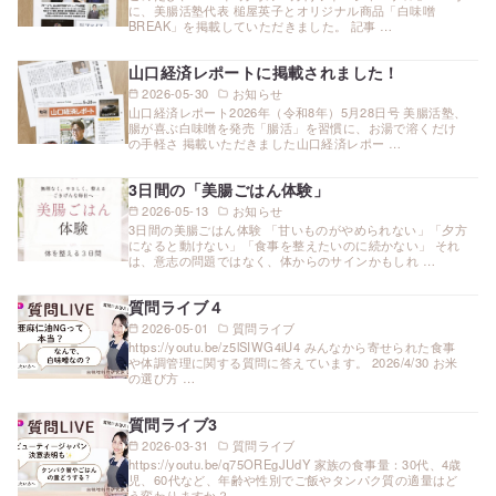
に、美腸活塾代表 槌屋英子とオリジナル商品「白味噌
BREAK」を掲載していただきました。 記事 …
山口経済レポートに掲載されました！
2026-05-30
お知らせ
山口経済レポート2026年（令和8年）5月28日号 美腸活塾、
腸が喜ぶ白味噌を発売「腸活」を習慣に、お湯で溶くだけ
の手軽さ 掲載いただきました山口経済レポー …
3日間の「美腸ごはん体験」
2026-05-13
お知らせ
3日間の美腸ごはん体験 「甘いものがやめられない」「夕方
になると動けない」「食事を整えたいのに続かない」 それ
は、意志の問題ではなく、体からのサインかもしれ …
質問ライブ４
2026-05-01
質問ライブ
https://youtu.be/z5lSIWG4iU4 みんなから寄せられた食事
や体調管理に関する質問に答えています。 2026/4/30 お米
の選び方 …
質問ライブ3
2026-03-31
質問ライブ
https://youtu.be/q75OREgJUdY 家族の食事量：30代、4歳
児、60代など、年齢や性別でご飯やタンパク質の適量はど
う変わりますか？ …