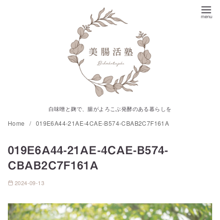
コ
ン
テ
ン
ツ
へ
移
動
白味噌と麹で、腸がよろこぶ発酵のある暮らしを
Home
019E6A44-21AE-4CAE-B574-CBAB2C7F161A
019E6A44-21AE-4CAE-B574-
CBAB2C7F161A
2024-09-13