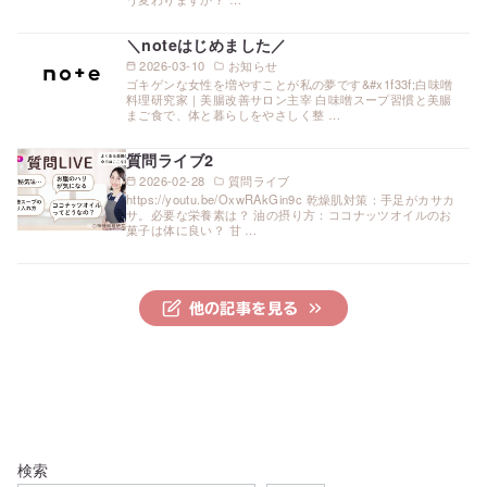
＼noteはじめました／
2026-03-10
お知らせ
ゴキゲンな女性を増やすことが私の夢です&#x1f33f;白味噌
料理研究家｜美腸改善サロン主宰 白味噌スープ習慣と美腸
まご食で、体と暮らしをやさしく整 …
質問ライブ2
2026-02-28
質問ライブ
https://youtu.be/OxwRAkGin9c 乾燥肌対策：手足がカサカ
サ。必要な栄養素は？ 油の摂り方：ココナッツオイルのお
菓子は体に良い？ 甘 …
他の記事を見る
検索