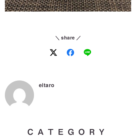
＼ share ／
eitaro
CATEGORY