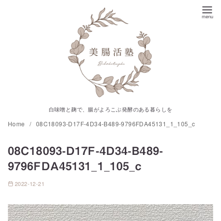
コ
ン
テ
ン
ツ
へ
移
動
白味噌と麹で、腸がよろこぶ発酵のある暮らしを
Home
08C18093-D17F-4D34-B489-9796FDA45131_1_105_c
08C18093-D17F-4D34-B489-
9796FDA45131_1_105_c
2022-12-21