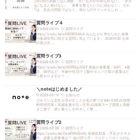
3日間の美腸ごはん体験 「甘いものがやめられない」「夕方
になると動けない」「食事を整えたいのに続かない」 それ
は、意志の問題ではなく、体からのサインかもしれ …
質問ライブ４
2026-05-01
質問ライブ
https://youtu.be/z5lSIWG4iU4 みんなから寄せられた食事
や体調管理に関する質問に答えています。 2026/4/30 お米
の選び方 …
質問ライブ3
2026-03-31
質問ライブ
https://youtu.be/q75OREgJUdY 家族の食事量：30代、4歳
児、60代など、年齢や性別でご飯やタンパク質の適量はど
う変わりますか？ …
＼noteはじめました／
2026-03-10
お知らせ
ゴキゲンな女性を増やすことが私の夢です&#x1f33f;白味噌
料理研究家｜美腸改善サロン主宰 白味噌スープ習慣と美腸
まご食で、体と暮らしをやさしく整 …
質問ライブ2
2026-02-28
質問ライブ
https://youtu.be/OxwRAkGin9c 乾燥肌対策：手足がカサカ
サ。必要な栄養素は？ 油の摂り方：ココナッツオイルのお