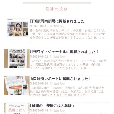
日刊新周南新聞に掲載されました
2026-06-11
お知らせ
甘いものに頼りすぎない体づくりを支援「女性がごきげん
に過ごすことは家庭や職場の空気にも影響する。そんな女
性を増やすことが社会を明るくすることにつながる。」と
…
月刊ワイ・ジャーナルに掲載されました！
2026-06-02
お知らせ
このたび、2026年6月号の「月刊ワイ・ジャーナル」136号
に、美腸活塾代表 槌屋英子とオリジナル商品「白味噌
BREAK」を掲載していただきました。 記事 …
山口経済レポートに掲載されました！
2026-05-30
お知らせ
山口経済レポート2026年（令和8年）5月28日号 美腸活塾、
腸が喜ぶ白味噌を発売「腸活」を習慣に、お湯で溶くだけ
の手軽さ 掲載いただきました山口経済レポー …
3日間の「美腸ごはん体験」
2026-05-13
お知らせ