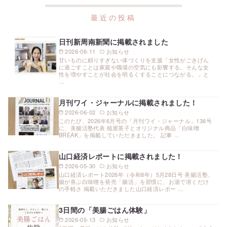
日刊新周南新聞に掲載されました
2026-06-11
お知らせ
甘いものに頼りすぎない体づくりを支援「女性がごきげん
に過ごすことは家庭や職場の空気にも影響する。そんな女
性を増やすことが社会を明るくすることにつながる。」と
…
月刊ワイ・ジャーナルに掲載されました！
2026-06-02
お知らせ
このたび、2026年6月号の「月刊ワイ・ジャーナル」136号
に、美腸活塾代表 槌屋英子とオリジナル商品「白味噌
BREAK」を掲載していただきました。 記事 …
山口経済レポートに掲載されました！
2026-05-30
お知らせ
山口経済レポート2026年（令和8年）5月28日号 美腸活塾、
腸が喜ぶ白味噌を発売「腸活」を習慣に、お湯で溶くだけ
の手軽さ 掲載いただきました山口経済レポー …
3日間の「美腸ごはん体験」
2026-05-13
お知らせ