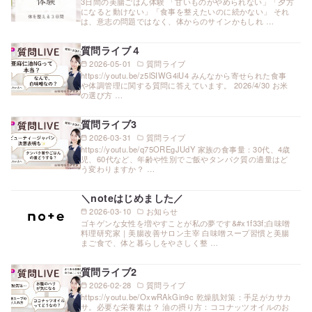
3日間の美腸ごはん体験 「甘いものがやめられない」「夕方
になると動けない」「食事を整えたいのに続かない」 それ
は、意志の問題ではなく、体からのサインかもしれ …
質問ライブ４
2026-05-01
質問ライブ
https://youtu.be/z5lSIWG4iU4 みんなから寄せられた食事
や体調管理に関する質問に答えています。 2026/4/30 お米
の選び方 …
質問ライブ3
2026-03-31
質問ライブ
https://youtu.be/q75OREgJUdY 家族の食事量：30代、4歳
児、60代など、年齢や性別でご飯やタンパク質の適量はど
う変わりますか？ …
＼noteはじめました／
2026-03-10
お知らせ
ゴキゲンな女性を増やすことが私の夢です&#x1f33f;白味噌
料理研究家｜美腸改善サロン主宰 白味噌スープ習慣と美腸
まご食で、体と暮らしをやさしく整 …
質問ライブ2
2026-02-28
質問ライブ
https://youtu.be/OxwRAkGin9c 乾燥肌対策：手足がカサカ
サ。必要な栄養素は？ 油の摂り方：ココナッツオイルのお