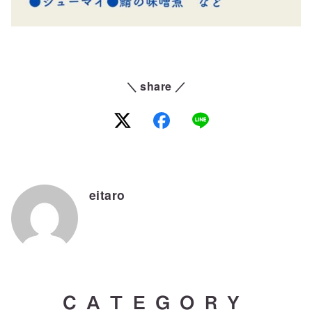
＼ share ／
eitaro
CATEGORY