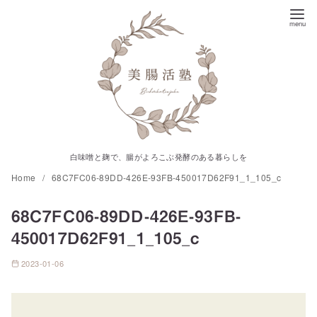
コ
ン
テ
ン
ツ
へ
移
動
白味噌と麹で、腸がよろこぶ発酵のある暮らしを
Home
68C7FC06-89DD-426E-93FB-450017D62F91_1_105_c
68C7FC06-89DD-426E-93FB-
450017D62F91_1_105_c
2023-01-06