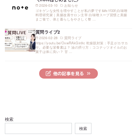
2026-03-10
お知らせ
ゴキゲンな女性を増やすことが私の夢です&#x1f33f;白味噌
料理研究家｜美腸改善サロン主宰 白味噌スープ習慣と美腸
まご食で、体と暮らしをやさしく整 …
質問ライブ2
2026-02-28
質問ライブ
https://youtu.be/OxwRAkGin9c 乾燥肌対策：手足がカサカ
サ。必要な栄養素は？ 油の摂り方：ココナッツオイルのお
菓子は体に良い？ 甘 …
他の記事を見る
検索
検索