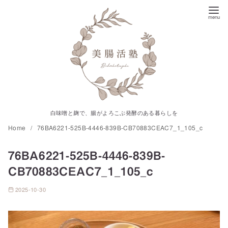
コ
ン
テ
ン
ツ
へ
移
動
白味噌と麹で、腸がよろこぶ発酵のある暮らしを
Home
76BA6221-525B-4446-839B-CB70883CEAC7_1_105_c
76BA6221-525B-4446-839B-
CB70883CEAC7_1_105_c
2025-10-30