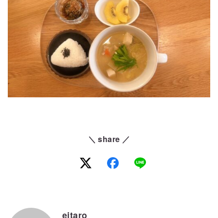
＼ share ／
eitaro