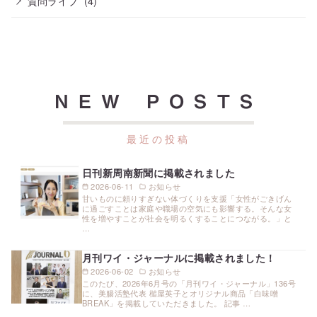
質問ライブ
(4)
NEW POSTS
日刊新周南新聞に掲載されました
2026-06-11
お知らせ
甘いものに頼りすぎない体づくりを支援「女性がごきげん
に過ごすことは家庭や職場の空気にも影響する。そんな女
性を増やすことが社会を明るくすることにつながる。」と
…
月刊ワイ・ジャーナルに掲載されました！
2026-06-02
お知らせ
このたび、2026年6月号の「月刊ワイ・ジャーナル」136号
に、美腸活塾代表 槌屋英子とオリジナル商品「白味噌
BREAK」を掲載していただきました。 記事 …