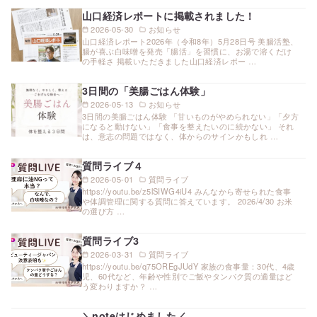
山口経済レポートに掲載されました！
2026-05-30
お知らせ
山口経済レポート2026年（令和8年）5月28日号 美腸活塾、
腸が喜ぶ白味噌を発売「腸活」を習慣に、お湯で溶くだけ
の手軽さ 掲載いただきました山口経済レポー …
3日間の「美腸ごはん体験」
2026-05-13
お知らせ
3日間の美腸ごはん体験 「甘いものがやめられない」「夕方
になると動けない」「食事を整えたいのに続かない」 それ
は、意志の問題ではなく、体からのサインかもしれ …
質問ライブ４
2026-05-01
質問ライブ
https://youtu.be/z5lSIWG4iU4 みんなから寄せられた食事
や体調管理に関する質問に答えています。 2026/4/30 お米
の選び方 …
質問ライブ3
2026-03-31
質問ライブ
https://youtu.be/q75OREgJUdY 家族の食事量：30代、4歳
児、60代など、年齢や性別でご飯やタンパク質の適量はど
う変わりますか？ …
＼noteはじめました／