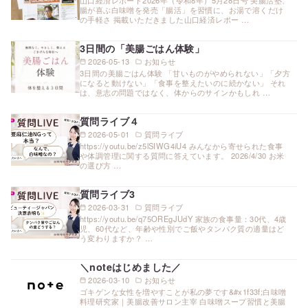
腸が喜ぶ白味噌を発売「腸活」を習慣に、お湯で溶くだけ
の手軽さ 掲載いただきました山口経済レポー …
3日間の「美腸ごはん体験」
2026-05-13
お知らせ
3日間の美腸ごはん体験 「甘いものがやめられない」「夕方
になると動けない」「食事を整えたいのに続かない」 それ
は、意志の問題ではなく、体からのサインかもしれ …
質問ライブ４
2026-05-01
質問ライブ
https://youtu.be/z5lSIWG4iU4 みんなから寄せられた食事
や体調管理に関する質問に答えています。 2026/4/30 お米
の選び方 …
質問ライブ3
2026-03-31
質問ライブ
https://youtu.be/q75OREgJUdY 家族の食事量：30代、4歳
児、60代など、年齢や性別でご飯やタンパク質の適量はど
う変わりますか？ …
＼noteはじめました／
2026-03-10
お知らせ
ゴキゲンな女性を増やすことが私の夢です&#x1f33f;白味噌
料理研究家｜美腸改善サロン主宰 白味噌スープ習慣と美腸