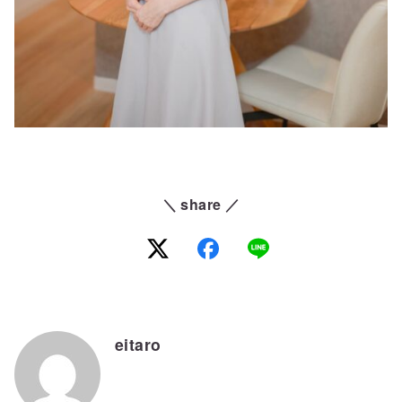
＼ share ／
eitaro