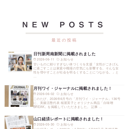
NEW POSTS
日刊新周南新聞に掲載されました
2026-06-11
お知らせ
甘いものに頼りすぎない体づくりを支援「女性がごきげん
に過ごすことは家庭や職場の空気にも影響する。そんな女
性を増やすことが社会を明るくすることにつながる。」と
…
月刊ワイ・ジャーナルに掲載されました！
2026-06-02
お知らせ
このたび、2026年6月号の「月刊ワイ・ジャーナル」136号
に、美腸活塾代表 槌屋英子とオリジナル商品「白味噌
BREAK」を掲載していただきました。 記事 …
山口経済レポートに掲載されました！
2026-05-30
お知らせ
山口経済レポート2026年（令和8年）5月28日号 美腸活塾、