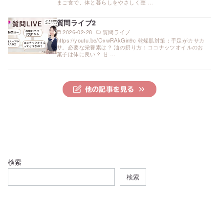
まご食で、体と暮らしをやさしく整 …
質問ライブ2
2026-02-28
質問ライブ
https://youtu.be/OxwRAkGin9c 乾燥肌対策：手足がカサカ
サ。必要な栄養素は？ 油の摂り方：ココナッツオイルのお
菓子は体に良い？ 甘 …
他の記事を見る
検索
検索