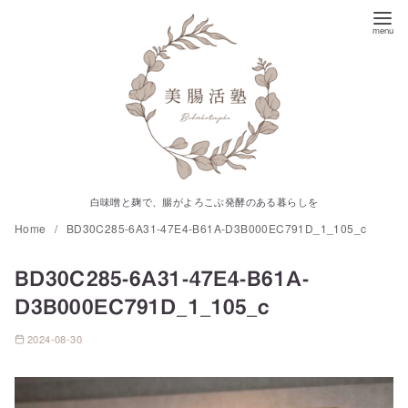
コ
ン
テ
ン
ツ
へ
移
動
白味噌と麹で、腸がよろこぶ発酵のある暮らしを
Home
BD30C285-6A31-47E4-B61A-D3B000EC791D_1_105_c
BD30C285-6A31-47E4-B61A-
D3B000EC791D_1_105_c
2024-08-30