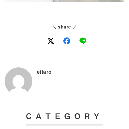
＼ share ／
eitaro
CATEGORY