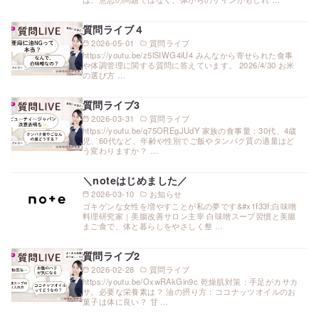
質問ライブ４
2026-05-01
質問ライブ
https://youtu.be/z5lSIWG4iU4 みんなから寄せられた食事
や体調管理に関する質問に答えています。 2026/4/30 お米
の選び方 …
質問ライブ3
2026-03-31
質問ライブ
https://youtu.be/q75OREgJUdY 家族の食事量：30代、4歳
児、60代など、年齢や性別でご飯やタンパク質の適量はど
う変わりますか？ …
＼noteはじめました／
2026-03-10
お知らせ
ゴキゲンな女性を増やすことが私の夢です&#x1f33f;白味噌
料理研究家｜美腸改善サロン主宰 白味噌スープ習慣と美腸
まご食で、体と暮らしをやさしく整 …
質問ライブ2
2026-02-28
質問ライブ
https://youtu.be/OxwRAkGin9c 乾燥肌対策：手足がカサカ
サ。必要な栄養素は？ 油の摂り方：ココナッツオイルのお
菓子は体に良い？ 甘 …