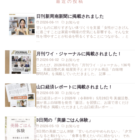
日刊新周南新聞に掲載されました
2026-06-11
お知らせ
甘いものに頼りすぎない体づくりを支援「女性がごきげん
に過ごすことは家庭や職場の空気にも影響する。そんな女
性を増やすことが社会を明るくすることにつながる。」と
…
月刊ワイ・ジャーナルに掲載されました！
2026-06-02
お知らせ
このたび、2026年6月号の「月刊ワイ・ジャーナル」136号
に、美腸活塾代表 槌屋英子とオリジナル商品「白味噌
BREAK」を掲載していただきました。 記事 …
山口経済レポートに掲載されました！
2026-05-30
お知らせ
山口経済レポート2026年（令和8年）5月28日号 美腸活塾、
腸が喜ぶ白味噌を発売「腸活」を習慣に、お湯で溶くだけ
の手軽さ 掲載いただきました山口経済レポー …
3日間の「美腸ごはん体験」
2026-05-13
お知らせ
3日間の美腸ごはん体験 「甘いものがやめられない」「夕方
になると動けない」「食事を整えたいのに続かない」 それ
は、意志の問題ではなく、体からのサインかもしれ …