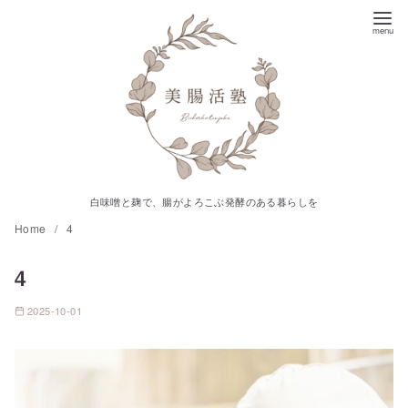
コ
ン
テ
ン
ツ
へ
移
動
白味噌と麹で、腸がよろこぶ発酵のある暮らしを
Home
4
4
2025-10-01