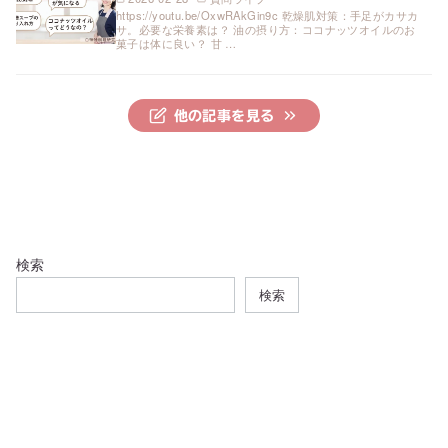
https://youtu.be/OxwRAkGin9c 乾燥肌対策：手足がカサカ
サ。必要な栄養素は？ 油の摂り方：ココナッツオイルのお
菓子は体に良い？ 甘 …
他の記事を見る
検索
検索