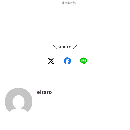
＼ share ／
eitaro