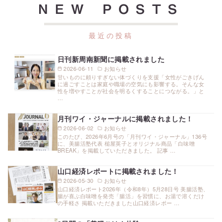
NEW POSTS
日刊新周南新聞に掲載されました
2026-06-11
お知らせ
甘いものに頼りすぎない体づくりを支援「女性がごきげん
に過ごすことは家庭や職場の空気にも影響する。そんな女
性を増やすことが社会を明るくすることにつながる。」と
…
月刊ワイ・ジャーナルに掲載されました！
2026-06-02
お知らせ
このたび、2026年6月号の「月刊ワイ・ジャーナル」136号
に、美腸活塾代表 槌屋英子とオリジナル商品「白味噌
BREAK」を掲載していただきました。 記事 …
山口経済レポートに掲載されました！
2026-05-30
お知らせ
山口経済レポート2026年（令和8年）5月28日号 美腸活塾、
腸が喜ぶ白味噌を発売「腸活」を習慣に、お湯で溶くだけ
の手軽さ 掲載いただきました山口経済レポー …