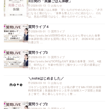
3日間の「美腸ごはん体験」
2026-05-13
お知らせ
3日間の美腸ごはん体験 「甘いものがやめられない」「夕方
になると動けない」「食事を整えたいのに続かない」 それ
は、意志の問題ではなく、体からのサインかもしれ …
質問ライブ４
2026-05-01
質問ライブ
https://youtu.be/z5lSIWG4iU4 みんなから寄せられた食事
や体調管理に関する質問に答えています。 2026/4/30 お米
の選び方 …
質問ライブ3
2026-03-31
質問ライブ
https://youtu.be/q75OREgJUdY 家族の食事量：30代、4歳
児、60代など、年齢や性別でご飯やタンパク質の適量はど
う変わりますか？ …
＼noteはじめました／
2026-03-10
お知らせ
ゴキゲンな女性を増やすことが私の夢です&#x1f33f;白味噌
料理研究家｜美腸改善サロン主宰 白味噌スープ習慣と美腸
まご食で、体と暮らしをやさしく整 …
質問ライブ2
2026-02-28
質問ライブ