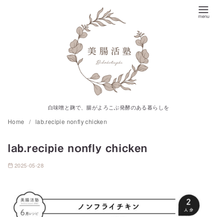
コ
ン
テ
ン
ツ
へ
移
動
白味噌と麹で、腸がよろこぶ発酵のある暮らしを
Home
lab.recipie nonfly chicken
lab.recipie nonfly chicken
2025-05-28