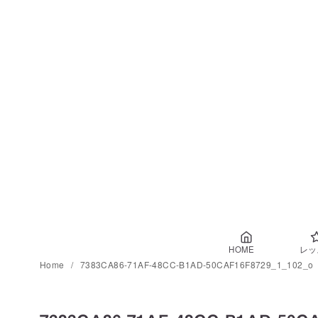
コ
ン
テ
ン
ツ
へ
移
動
HOME
レッ
Home
7383CA86-71AF-48CC-B1AD-50CAF16F8729_1_102_o