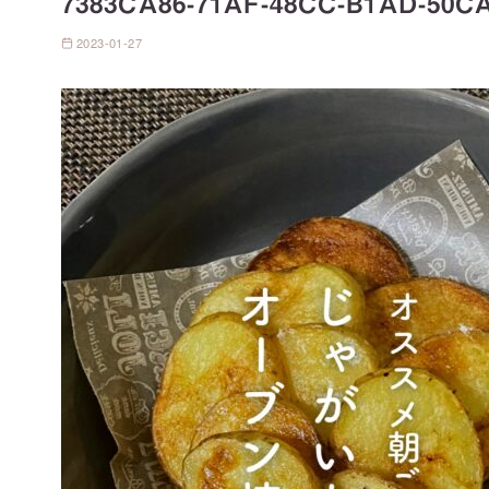
7383CA86-71AF-48CC-B1AD-50CA
2023-01-27