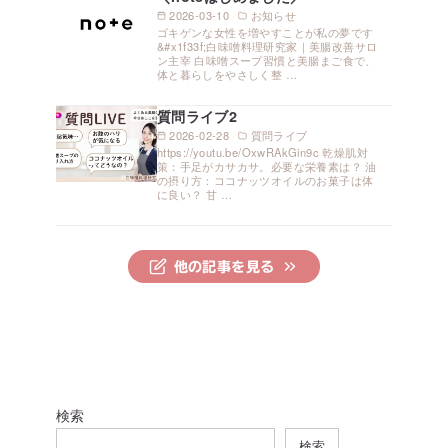
2026-03-10
お知らせ
ゴキゲンな女性を増やすことが私の夢です
&#x1f33f;白味噌料理研究家｜美腸改善サロ
ン主宰 白味噌スープ習慣と美腸まご食で、
体と暮らしをやさしく整 …
質問ライブ2
2026-02-28
質問ライブ
https://youtu.be/OxwRAkGin9c 乾燥肌対
策：手足がカサカサ。必要な栄養素は？ 油
の摂り方：ココナッツオイルのお菓子は体
に良い？ 甘 …
他の記事を見る
検索
検索