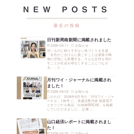
NEW POSTS
日刊新周南新聞に掲載されました
2026-06-11
お知らせ
甘いものに頼りすぎない体づくりを支援
「女性がごきげんに過ごすことは家庭や職
場の空気にも影響する。そんな女性を増や
すことが社会を明るくすることにつなが
る。」と …
月刊ワイ・ジャーナルに掲載され
ました！
2026-06-02
お知らせ
このたび、2026年6月号の「月刊ワイ・ジャ
ーナル」136号 に、美腸活塾代表 槌屋英子
とオリジナル商品「白味噌BREAK」を掲載
していただきました。 記事 …
山口経済レポートに掲載されまし
た！
2026-05-30
お知らせ