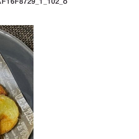
F16F8729_1_102_o