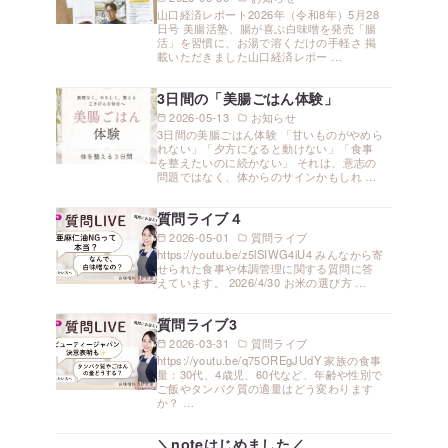
山口経済レポート2026年（令和8年）5月28
日号 美腸活塾、腸が喜ぶ白味噌を発売「腸
活」を習慣に、お湯で溶くだけの手軽さ 掲
載いただきました山口経済レポー …
3日間の「美腸ごはん体験」
2026-05-13
お知らせ
3日間の美腸ごはん体験 「甘いものがやめら
れない」「夕方になると動けない」「食事
を整えたいのに続かない」 それは、意志の
問題ではなく、体からのサインかもしれ …
質問ライブ４
2026-05-01
質問ライブ
https://youtu.be/z5lSIWG4iU4 みんなから寄
せられた食事や体調管理に関する質問に答
えています。 2026/4/30 お米の選び方 …
質問ライブ3
2026-03-31
質問ライブ
https://youtu.be/q75OREgJUdY 家族の食事
量：30代、4歳児、60代など、年齢や性別で
ご飯やタンパク質の適量はどう変わります
か？ …
＼noteはじめました／