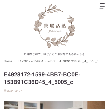
コ
ン
テ
ン
ツ
へ
移
動
白味噌と麹で、腸がよろこぶ発酵のある暮らしを
Home
E4928172-1599-4BB7-BC0E-153B91C36D45_4_5005_c
E4928172-1599-4BB7-BC0E-
153B91C36D45_4_5005_c
2024-09-07