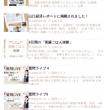
に、美腸活塾代表 槌屋英子とオリジナル商品「白味噌
BREAK」を掲載していただきました。 記事 …
山口経済レポートに掲載されました！
2026-05-30
お知らせ
山口経済レポート2026年（令和8年）5月28日号 美腸活塾、
腸が喜ぶ白味噌を発売「腸活」を習慣に、お湯で溶くだけ
の手軽さ 掲載いただきました山口経済レポー …
3日間の「美腸ごはん体験」
2026-05-13
お知らせ
3日間の美腸ごはん体験 「甘いものがやめられない」「夕方
になると動けない」「食事を整えたいのに続かない」 それ
は、意志の問題ではなく、体からのサインかもしれ …
質問ライブ４
2026-05-01
質問ライブ
https://youtu.be/z5lSIWG4iU4 みんなから寄せられた食事
や体調管理に関する質問に答えています。 2026/4/30 お米
の選び方 …
質問ライブ3
2026-03-31
質問ライブ
https://youtu.be/q75OREgJUdY 家族の食事量：30代、4歳
児、60代など、年齢や性別でご飯やタンパク質の適量はど
う変わりますか？ …