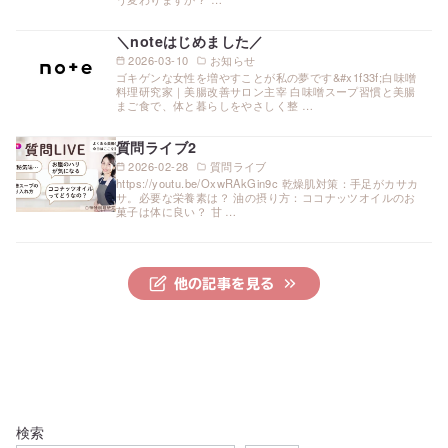
＼noteはじめました／
2026-03-10
お知らせ
ゴキゲンな女性を増やすことが私の夢です&#x1f33f;白味噌
料理研究家｜美腸改善サロン主宰 白味噌スープ習慣と美腸
まご食で、体と暮らしをやさしく整 …
質問ライブ2
2026-02-28
質問ライブ
https://youtu.be/OxwRAkGin9c 乾燥肌対策：手足がカサカ
サ。必要な栄養素は？ 油の摂り方：ココナッツオイルのお
菓子は体に良い？ 甘 …
他の記事を見る
検索