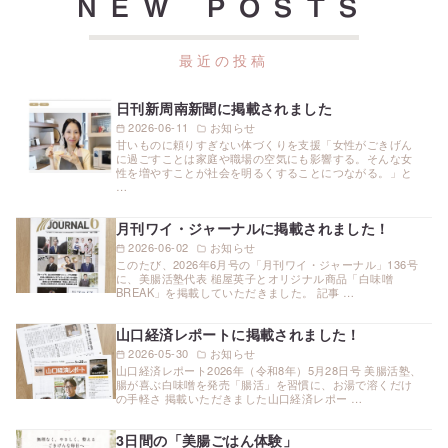
NEW POSTS
日刊新周南新聞に掲載されました
2026-06-11
お知らせ
甘いものに頼りすぎない体づくりを支援「女性がごきげん
に過ごすことは家庭や職場の空気にも影響する。そんな女
性を増やすことが社会を明るくすることにつながる。」と
…
月刊ワイ・ジャーナルに掲載されました！
2026-06-02
お知らせ
このたび、2026年6月号の「月刊ワイ・ジャーナル」136号
に、美腸活塾代表 槌屋英子とオリジナル商品「白味噌
BREAK」を掲載していただきました。 記事 …
山口経済レポートに掲載されました！
2026-05-30
お知らせ
山口経済レポート2026年（令和8年）5月28日号 美腸活塾、
腸が喜ぶ白味噌を発売「腸活」を習慣に、お湯で溶くだけ
の手軽さ 掲載いただきました山口経済レポー …
3日間の「美腸ごはん体験」