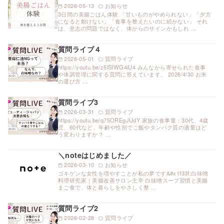
2026-05-13
お知らせ
3日間の美腸ごはん体験 「甘いものがやめられない」「夕方
になると動けない」「食事を整えたいのに続かない」 それ
は、意志の問題ではなく、体からのサインかもしれ …
質問ライブ４
2026-05-01
質問ライブ
https://youtu.be/z5lSIWG4iU4 みんなから寄せられた食事
や体調管理に関する質問に答えています。 2026/4/30 お米
の選び方 …
質問ライブ3
2026-03-31
質問ライブ
https://youtu.be/q75OREgJUdY 家族の食事量：30代、4歳
児、60代など、年齢や性別でご飯やタンパク質の適量はど
う変わりますか？ …
＼noteはじめました／
2026-03-10
お知らせ
ゴキゲンな女性を増やすことが私の夢です&#x1f33f;白味噌
料理研究家｜美腸改善サロン主宰 白味噌スープ習慣と美腸
まご食で、体と暮らしをやさしく整 …
質問ライブ2
2026-02-28
質問ライブ