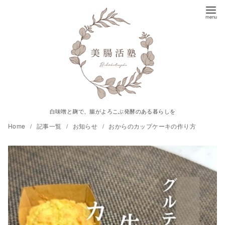
コ
ン
テ
ン
ツ
へ
移
動
白味噌と麹で、腸がよろこぶ発酵のある暮らしを
Home
記事一覧
お知らせ
おからのカップケーキの作り方