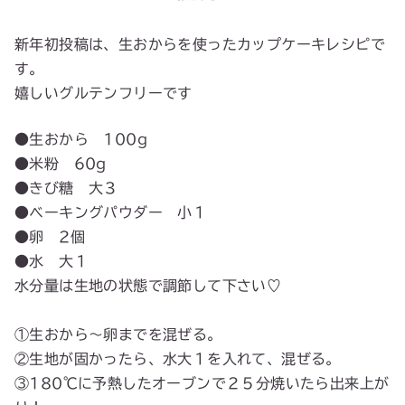
新年初投稿は、生おからを使ったカップケーキレシピで
す。
嬉しいグルテンフリーです
●生おから 100g
●米粉 60g
●きび糖 大３
●ベーキングパウダー 小１
●卵 2個
●水 大１
水分量は生地の状態で調節して下さい♡
①生おから〜卵までを混ぜる。
②生地が固かったら、水大１を入れて、混ぜる。
③180℃に予熱したオーブンで２５分焼いたら出来上が