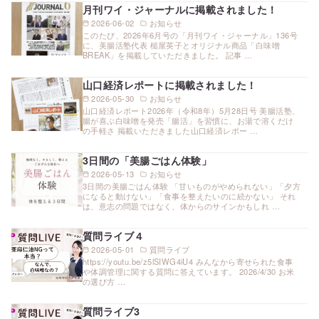
月刊ワイ・ジャーナルに掲載されました！
2026-06-02
お知らせ
このたび、2026年6月号の「月刊ワイ・ジャーナル」136号
に、美腸活塾代表 槌屋英子とオリジナル商品「白味噌
BREAK」を掲載していただきました。 記事 …
山口経済レポートに掲載されました！
2026-05-30
お知らせ
山口経済レポート2026年（令和8年）5月28日号 美腸活塾、
腸が喜ぶ白味噌を発売「腸活」を習慣に、お湯で溶くだけ
の手軽さ 掲載いただきました山口経済レポー …
3日間の「美腸ごはん体験」
2026-05-13
お知らせ
3日間の美腸ごはん体験 「甘いものがやめられない」「夕方
になると動けない」「食事を整えたいのに続かない」 それ
は、意志の問題ではなく、体からのサインかもしれ …
質問ライブ４
2026-05-01
質問ライブ
https://youtu.be/z5lSIWG4iU4 みんなから寄せられた食事
や体調管理に関する質問に答えています。 2026/4/30 お米
の選び方 …
質問ライブ3