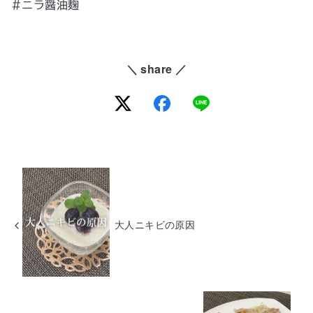
#ニラ醤油麹
＼ share ／
大人ニキビの原因