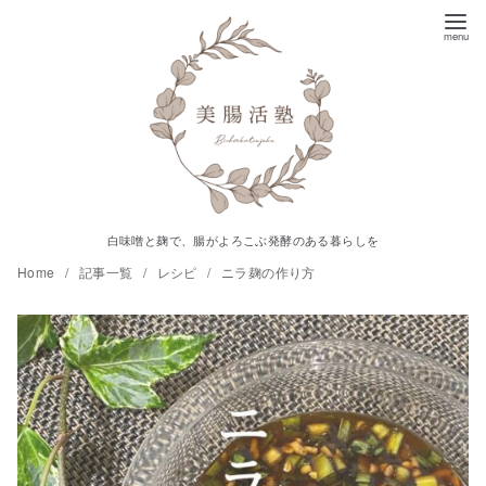
コ
ン
テ
ン
ツ
へ
移
動
白味噌と麹で、腸がよろこぶ発酵のある暮らしを
Home
記事一覧
レシピ
ニラ麹の作り方